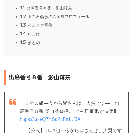
1.1
出席番号８番 影山澪奈
1.2
上白石萌歌のWiki風プロフィール
1.3
インスタ画像
1.4
おまけ
1.5
まとめ
出席番号８番 影山澪奈
「３年Ａ組―今から皆さんは、人質です―」出
席番号８番 景山澪奈役に 上白石 萌歌が決定!!
https://t.co/Q7YSq2cFh1
#3A
— 【公式】3年A組－今から皆さんは、人質です