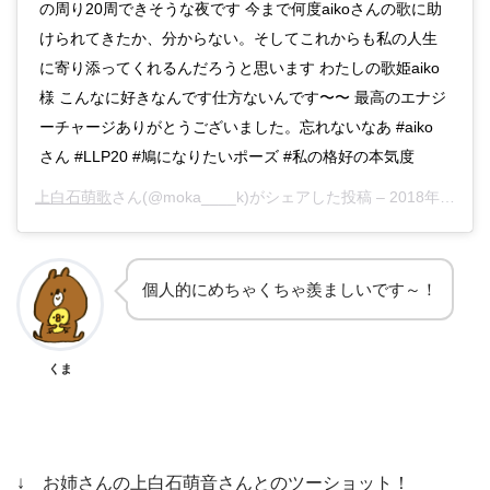
の周り20周できそうな夜です 今まで何度aikoさんの歌に助
けられてきたか、分からない。そしてこれからも私の人生
に寄り添ってくれるんだろうと思います わたしの歌姫aiko
様 こんなに好きなんです仕方ないんです〜〜 最高のエナジ
ーチャージありがとうございました。忘れないなあ #aiko
さん #LLP20 #鳩になりたいポーズ #私の格好の本気度
上白石萌歌
さん(@moka____k)がシェアした投稿 –
2018年 6月月23日午前8時37分PDT
個人的にめちゃくちゃ羨ましいです～！
くま
↓ お姉さんの上白石萌音さんとのツーショット！