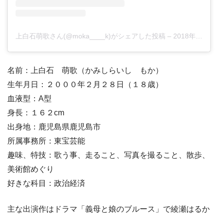
上白石萌歌さん(@moka____k)がシェアした投稿
–
2018年12月月12日午後7時05分PST
名前：上白石 萌歌（かみしらいし もか）
生年月日：２０００年２月２８日（１８歳）
血液型：A型
身長：１６２cm
出身地：鹿児島県鹿児島市
所属事務所：東宝芸能
趣味、特技：歌う事、走ること、写真を撮ること、散歩、
美術館めぐり
好きな科目：政治経済
主な出演作はドラマ「義母と娘のブルース」で綾瀬はるか