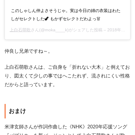
このしゃしん仲よさそうじゃ。実は今日の姉の衣装はわた
しがセレクトした🦖 もかずセレクトだわよっ👗
上白石萌歌
さん(@moka____k)がシェアした投稿 –
2018年 5月月1日午前6時20分PDT
仲良し兄弟ですね～。
上白石萌歌さんは、ご自身を「折れない大木」と例えてお
り、図太くて少しの事ではへこたれず、流されにくい性格
だからと語っています。
おまけ
米津玄師さんが作詞作曲した《NHK》2020年応援ソング