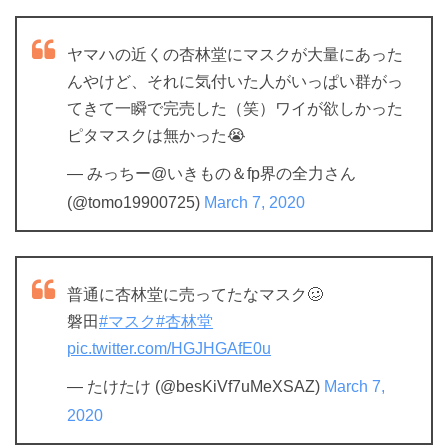
ヤマハの近くの杏林堂にマスクが大量にあった
んやけど、それに気付いた人がいっぱい群がっ
てきて一瞬で完売した（笑）ワイが欲しかった
ピタマスクは無かった😭
— みっちー@いきもの＆fp界の全力さん
(@tomo19900725)
March 7, 2020
普通に杏林堂に売ってたなマスク🥴
磐田
#マスク
#杏林堂
pic.twitter.com/HGJHGAfE0u
— たけたけ (@besKiVf7uMeXSAZ)
March 7,
2020