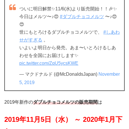
ついに明日解禁✨11/6(水)より販売開始！！🎉✨
今日はメルツ〜♪😍
#ダブルチョコメルツ
〜♪😍
😍
世にもとろけるダブルチョコメルツで、
#しあわ
せがすぎる
。
いよいよ明日から発売。あま〜いとろけるしあ
わせを全国にお届けします✨
pic.twitter.com/ZqU5ycsKWE
— マクドナルド (@McDonaldsJapan)
November
5, 2019
2019年新作の
ダブルチョコメルツの販売期間
は
2019年11月5
日（水） ～ 2020年1
月下