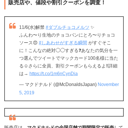
販売店や、値段や割引クーポンを調査！
11/6(水)解禁
#ダブルチョコメルツ
✨
ふんわ〜り生地のチョコパンにとろ〜りチョコ
ソース😍
#しあわせがすぎる瞬間
がすぐそこ
に！こんなの絶対◯◯すぎる❓あなたの気分を一
つ選んでツイートでマックカード100名様に当た
る☺️さらに全員、割引クーポンもらえるよ‼️詳細
は→
https://t.co/1m6nCynDia
— マクドナルド (@McDonaldsJapan)
November
5, 2019
販売店は、
マクドナルドの全国店舗で期間限定で販売
して