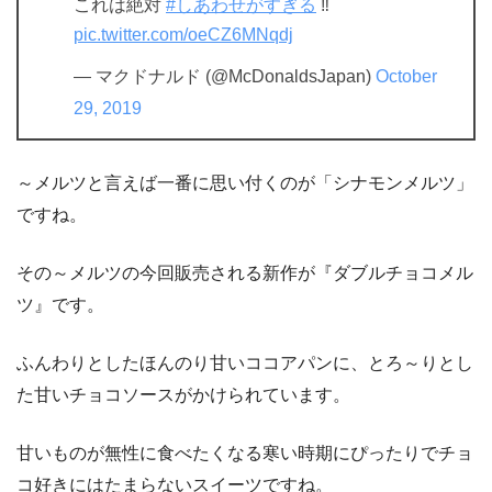
これは絶対
#しあわせがすぎる
‼️
pic.twitter.com/oeCZ6MNqdj
— マクドナルド (@McDonaldsJapan)
October
29, 2019
～メルツと言えば一番に思い付くのが「シナモンメルツ」
ですね。
その～メルツの今回販売される新作が『ダブルチョコメル
ツ』です。
ふんわりとしたほんのり甘いココアパンに、とろ～りとし
た甘いチョコソースがかけられています。
甘いものが無性に食べたくなる寒い時期にぴったりでチョ
コ好きにはたまらないスイーツですね。