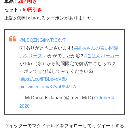
単品：
20円引き
セット：
50円引き
上記の割引がされるクーポンがありました。
@LSQZNGtlnVRC6vT
RTありがとうございます❗️
#続塙さんの言い間違
いシリーズ
いかがでしたか😆❓
#ごはんバーガー
が10/7（水）から期間限定で復活🎊こちらのク
ーポンでぜひ試してみてください👍
https://t.co/lFBbp4qV8b
pic.twitter.com/X2ybPf5MFA
— McDonalds Japan (@Love_McD)
October 4,
2020
ツイッターでマクドナルドをフォローしてリツイートする