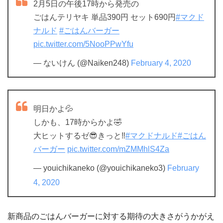
2月5日の午後17時から発売の
ごはんテリヤキ 単品390円 セット690円
#マクド
ナルド
#ごはんバーガー
pic.twitter.com/5NooPPwYfu
— ないけん (@Naiken248)
February 4, 2020
明日かよ💦
しかも、17時からかよ🤣
大ヒットするゼ😎きっと‼️
#マクドナルド
#ごはん
バーガー
pic.twitter.com/mZMMhlS4Za
— youichikaneko (@youichikaneko3)
February
4, 2020
新商品のごはんバーガーに対する期待の大きさがうかがえ