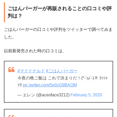
ごはんバーガーが再販されることの口コミや評
判は？
ごはんバーガーの口コミや評判をツイッターで調べてみま
した。
以前新発売された時の口コミは、
#マクドナルド
#ごはんバーガー
今夜の晩ご飯は これで決まりだ！(*-`ω´-)９ ﾖｯｼｬ
ｧ!!
pic.twitter.com/5o0zG9BAOM
— エレン (@aceoface3212)
February 5, 2020