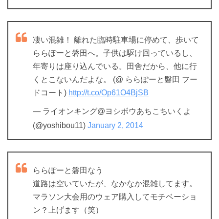
凄い混雑！ 離れた臨時駐車場に停めて、歩いて
ららぽーと磐田へ。子供は駆け回っているし、
年寄りは座り込んでいる。田舎だから、他に行
くとこないんだよな。 (@ ららぽーと磐田 フー
ドコート)
http://t.co/Op61O4BjSB
— ライオンキング@ヨシボウあちこちいくよ
(@yoshibou11)
January 2, 2014
ららぽーと磐田なう
道路は空いていたが、なかなか混雑してます。
マラソン大会用のウェア購入してモチベーショ
ン？上げます（笑）