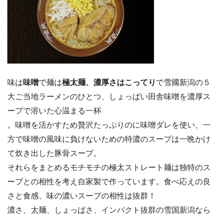
味は
味噌
で麺は
極太麺、濃厚さは
こってり
で雪國新潟の５
大ご当地ラーメンのひとつ、しょっぱい田舎味噌を濃厚ス
ープで溶いた心温まる一杯
。味噌を活かすため贅沢たっぷりのに味噌ダレを使い、一
方で味噌の風味に負けないための特濃のスープは一晩かけ
て炊き出した豚骨スープ。
それらをまとめるモチモチの極太ストレート麺は独特のス
ープとの相性を考え自家製で作っています。食べ応えの良
さと食感、味の濃いスープの相性は抜群！
濃さ、太麺、しょっぱさ、インパクト抜群の雪国新潟なら