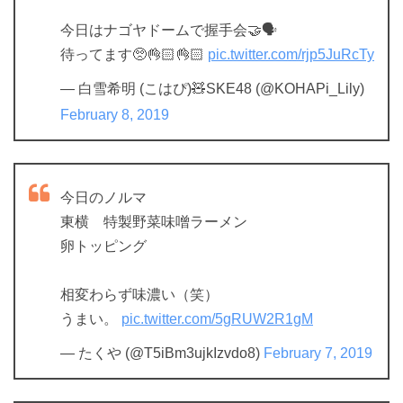
今日はナゴヤドームで握手会🤝🗣
待ってます🥺👌🏻👌🏻
pic.twitter.com/rjp5JuRcTy
— 白雪希明 (こはぴ)🧸SKE48 (@KOHAPi_Lily)
February 8, 2019
今日のノルマ
東横 特製野菜味噌ラーメン
卵トッピング
相変わらず味濃い（笑）
うまい。
pic.twitter.com/5gRUW2R1gM
— たくや (@T5iBm3ujkIzvdo8)
February 7, 2019