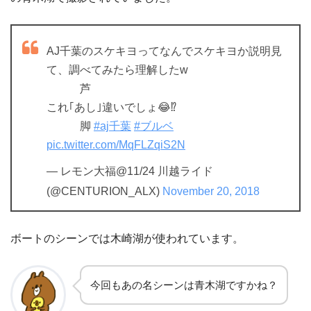
AJ千葉のスケキヨってなんでスケキヨか説明見
て、調べてみたら理解したw
芦
これ｢あし｣違いでしょ😂⁉
脚
#aj千葉
#ブルベ
pic.twitter.com/MqFLZqiS2N
— レモン大福@11/24 川越ライド
(@CENTURION_ALX)
November 20, 2018
ボートのシーンでは木崎湖が使われています。
今回もあの名シーンは青木湖ですかね？