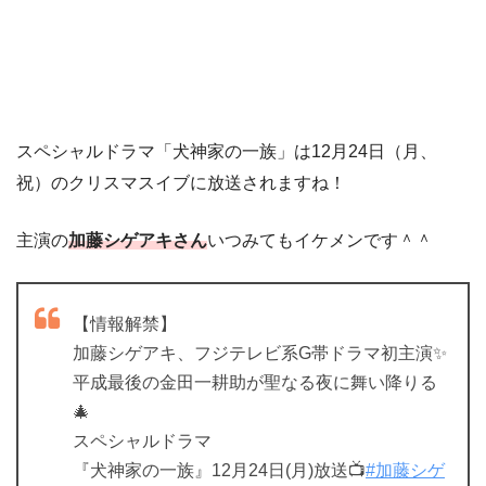
スペシャルドラマ「犬神家の一族」は12月24日（月、
祝）のクリスマスイブに放送されますね！
主演の
加藤シゲアキさん
いつみてもイケメンです＾＾
【情報解禁】
加藤シゲアキ、フジテレビ系G帯ドラマ初主演✨
平成最後の金田一耕助が聖なる夜に舞い降りる
🎄
スペシャルドラマ
『犬神家の一族』12月24日(月)放送📺
#加藤シゲ