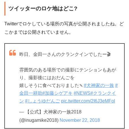
ツイッターのロケ地はどこ?
Twitterでロケしている場所の写真が公開されましたね。ど
こかまでは公開されていません。
昨日、金田一さんのクランクインでしたー🎬
雰囲気のある場所での撮影にテンションもあが
り、撮影後にはおだんごを
嬉しそうに食べておりました🍡
#犬神家の一族
#
金田一耕助
#加藤シゲアキ
#NEWS
#クランクイ
ン
#しょうゆだんご
pic.twitter.com/2I6J3eMFol
— 【公式】犬神家の一族2018
(@inugamike2018)
November 22, 2018