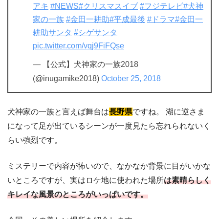
アキ
#NEWS
#クリスマスイブ
#フジテレビ
#犬神
家の一族
#金田一耕助
#平成最後
#ドラマ
#金田一
耕助サンタ
#シゲサンタ
pic.twitter.com/vqj9FiFQse
— 【公式】犬神家の一族2018
(@inugamike2018)
October 25, 2018
犬神家の一族と言えば舞台は
長野県
ですね。 湖に逆さま
になって足が出ているシーンが一度見たら忘れられないく
らい強烈です。
ミステリーで内容が怖いので、なかなか背景に目がいかな
いところですが、実はロケ地に使われた場所
は素晴らしく
キレイな風景のところがいっぱいです。